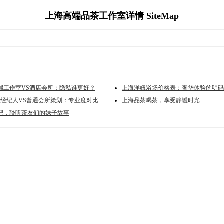
上海高端品茶工作室详情 SiteMap
端工作室VS酒店会所：隐私谁更好？
上海洋妞浴场价格表：奢华体验的明码
w经纪人VS普通会所策划：专业度对比
上海品茶喝茶，享受静谧时光
吧，聆听茶友们的妹子故事