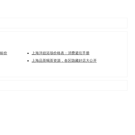
标价
上海洋妞浴场价格表：消费避坑手册
上海品茶喝茶资源，各区隐藏好店大公开